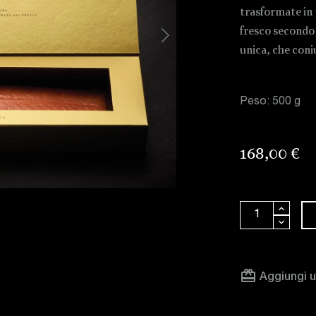
trasformate in p
fresco secondo 
unica, che coni
Peso: 500 g
168,00 €
card_giftcard
Aggiungi u