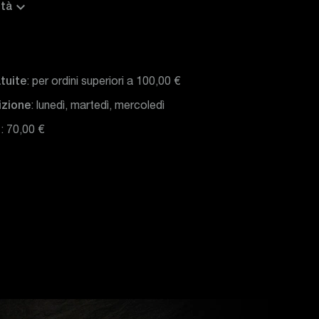
expand_more
ltà
tuite
: per ordini superiori a 100,00 €
izione
: lunedì, martedì, mercoledì
o
: 70,00 €