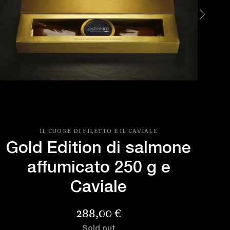
IL CUORE DI FILETTO E IL CAVIALE
LA P
Gold Edition di salmone
G
affumicato 250 g e
Caviale
Prezzo
288,00 €
Sold out