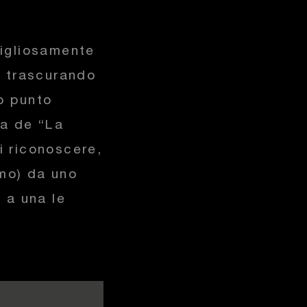
tigliosamente
n trascurando
vo punto
ra de “La
i riconoscere,
imo) da uno
a a una le