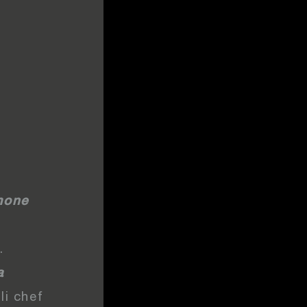
lmone
.
a
li chef