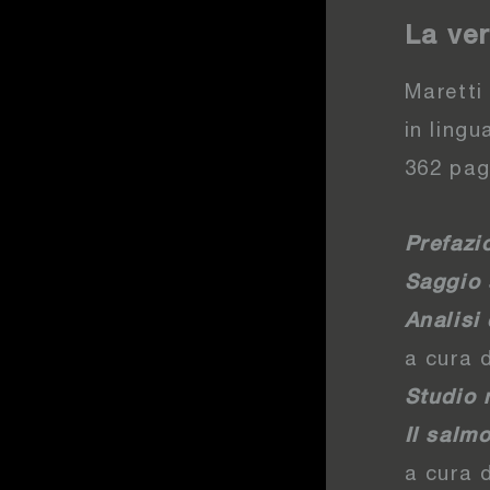
La ver
Maretti
in lingu
362 pag
Prefazi
Saggio 
Analisi
a cura d
Studio 
Il salmo
a cura d