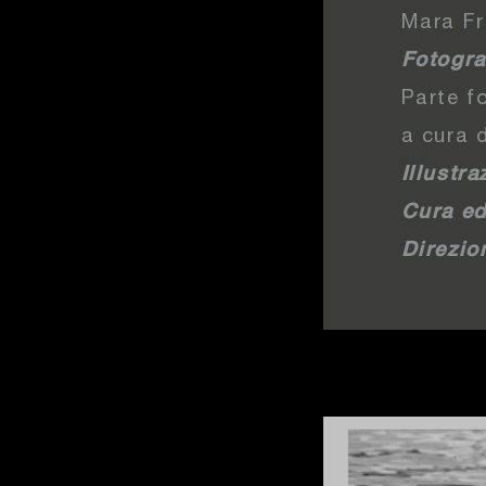
Mara Fr
Fotogra
Parte f
a cura 
Illustra
Cura ed
Direzion