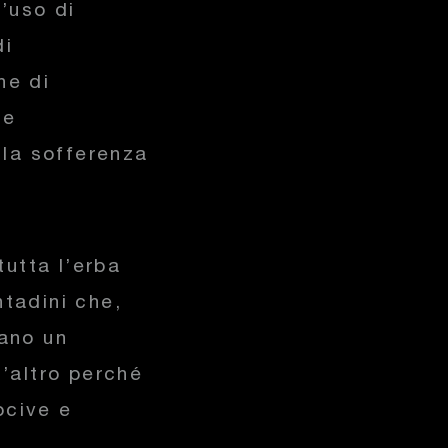
l’uso di
di
ne di
ne
 la sofferenza
tutta l’erba
ntadini che,
vano un
s’altro perché
ocive e