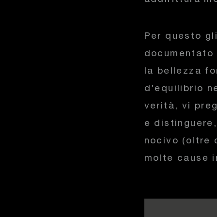
Per questo gl
documentato e
la bellezza f
d’equilibrio 
verità, vi pr
e distinguere
nocivo (oltre 
molte cause i