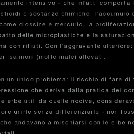
vamento intensivo - che infatti comporta 
esticidi e sostanze chimiche, l’accumulo 
come diossine e mercurio, la proliferazio
mpatto delle microplastiche e la saturazio
a con rifiuti. Con l’aggravante ulteriore:
veri salmoni (molto male) allevati.
n un unico problema: il rischio di fare di 
pressione che deriva dalla pratica dei co
le erbe utili da quelle nocive, considera
ore unirle senza differenziarle - non fos
iche andavano a mischiarsi con le erbe n
rtali.