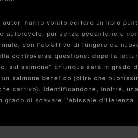
i autori hanno voluto editare un libro pun
 autorevole, pur senza pedanterie e no
ormale, con l’obiettivo di fungere da nuo
nella controversa questione: dopo la lettu
ego, sul salmone” chiunque sarà in grado d
, un salmone benefico (oltre che buoniss
che cattivo). Identificandone, inoltre, un
n grado di scavare l’abissale differenza.