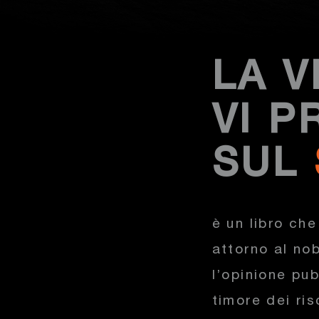
LA V
VI P
SUL
è un libro che
attorno al no
l’opinione pu
timore dei ris