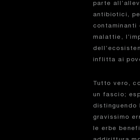
parte all’alle
antibiotici, p
contaminanti 
malattie, l’i
dell’ecosistem
inflitta ai po
Tutto vero, co
un fascio; es
distinguendo 
gravissimo err
le erbe benef
addirittura mo