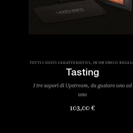
TUTTI I GUSTI CARATTERISTICI, IN UN UNICO REGA
Tasting
I tre sapori di Upstream, da gustare uno ad
uno
Prezzo
103,00 €