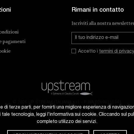
ioni
Rimani in contatto
Iscriviti alla nostra newslette
ondizioni
 e pagamenti
ookie
Accetto i
termini di privac
© 2026 UP STREAM ITALIANA s.r.l.
-
P. IVA 02696110341
e di terze parti, per fornirti una migliore esperienza di navigazion
i tale tecnologia, leggi l'informativa sui cookie. Cliccando sul p
completo utilizzo dei servizi.